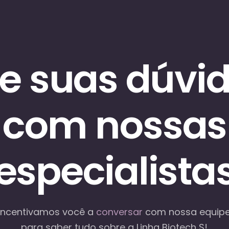
re suas dúvi
com nossas
especialista
Incentivamos você a
conversar
com nossa equip
para saber tudo sobre a Linha Biotech S!