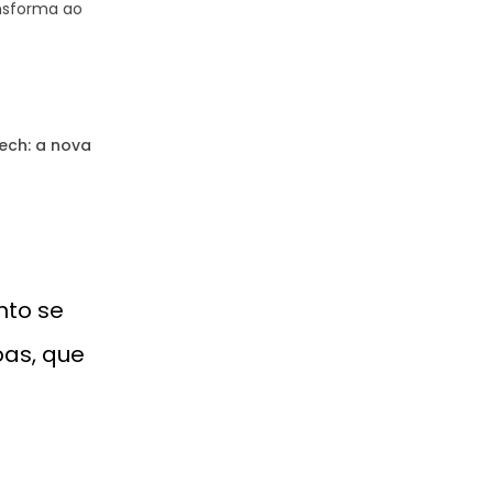
ansforma ao
ech:
a nova
nto se
oas, que