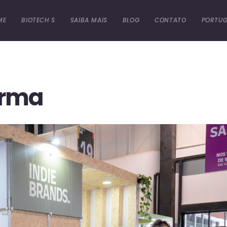
ME
BIOTECH S
SAIBA MAIS
BLOG
CONTATO
PORTUG
orma