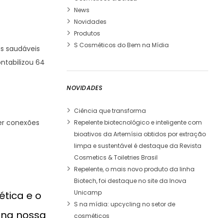
News
Novidades
Produtos
S Cosméticos do Bem na Mídia
os saudáveis
ontabilizou 64
NOVIDADES
Ciência que transforma
er conexões
Repelente biotecnológico e inteligente com
bioativos da Artemísia obtidos por extração
limpa e sustentável é destaque da Revista
Cosmetics & Toiletries Brasil
Repelente, o mais novo produto da linha
Biotech, foi destaque no site da Inova
Unicamp
ética e o
S na mídia: upcycling no setor de
 na nossa
cosméticos