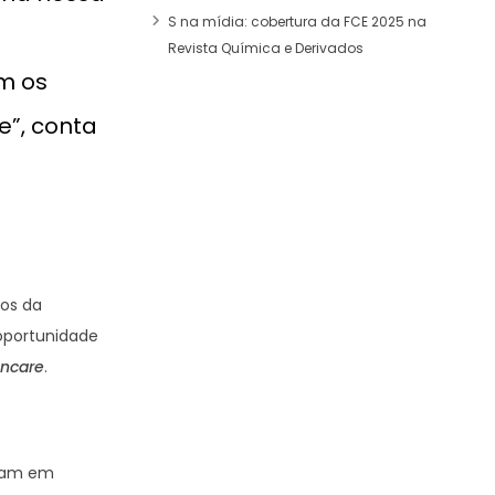
S na mídia: cobertura da FCE 2025 na
Revista Química e Derivados
m os
e”, conta
vos da
oportunidade
incare
.
tuam em