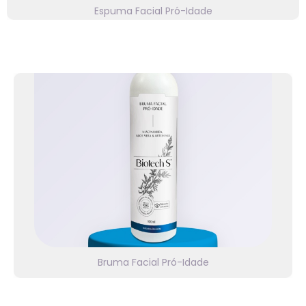
Espuma Facial Pró-Idade
⭐⭐⭐⭐⭐
Linha Biotech S
Com nano antioxidantes & artemisia. Respostas
positivas para hidratação, viço, luminosidade,
maciez e aspecto da pele. Veja detalhes!
Bruma Facial Pró-Idade
⭐⭐⭐⭐⭐