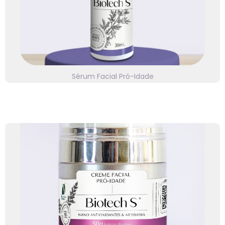
oleosidade, acne, pele sensível, ressecamento,
psoríase e dermatites. Veja detalhes!
Sérum Facial Pró-Idade
⭐⭐⭐⭐⭐
Linha Biotech S
Eficácia sustentável e comprovada logo na primeira
aplicação.
Clique e saiba mais.