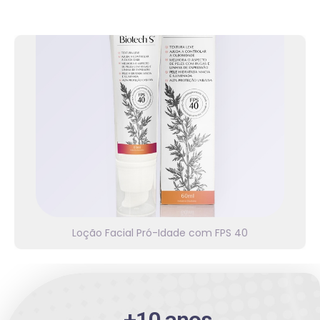
Linha Biotech S
Fácil aplicação. Proteção FPS 40. Para uma pele
com mais viço e luminosidade, mais macia e
hidratada – e com a oleosidade controlada.
Confira!
Loção Facial Pró-Idade com FPS 40
⭐⭐⭐⭐⭐