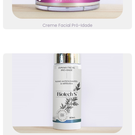
Creme Facial Pró-Idade
⭐⭐⭐⭐⭐
Linha Biotech S
Nano antioxidantes e artemísia. Clique e saiba mais!