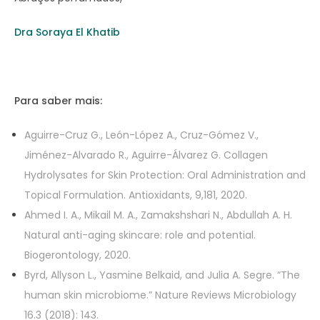
Dra Soraya El Khatib
Para saber mais:
Aguirre-Cruz G., León-López A., Cruz-Gómez V.,
Jiménez-Alvarado R., Aguirre-Álvarez G. Collagen
Hydrolysates for Skin Protection: Oral Administration and
Topical Formulation. Antioxidants, 9,181, 2020.
Ahmed I. A., Mikail M. A., Zamakshshari N., Abdullah A. H.
Natural anti-aging skincare: role and potential.
Biogerontology, 2020.
Byrd, Allyson L., Yasmine Belkaid, and Julia A. Segre. “The
human skin microbiome.” Nature Reviews Microbiology
16.3 (2018): 143.