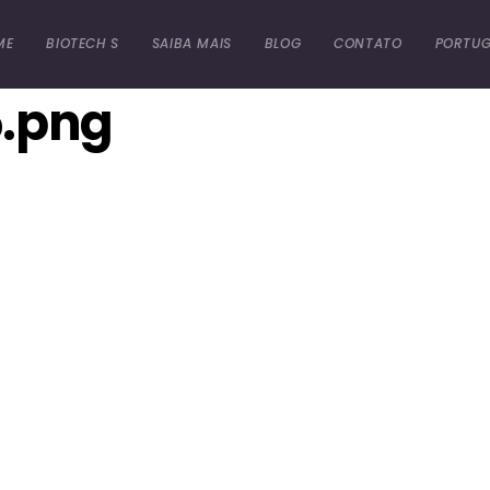
ME
BIOTECH S
SAIBA MAIS
BLOG
CONTATO
PORTUG
.png