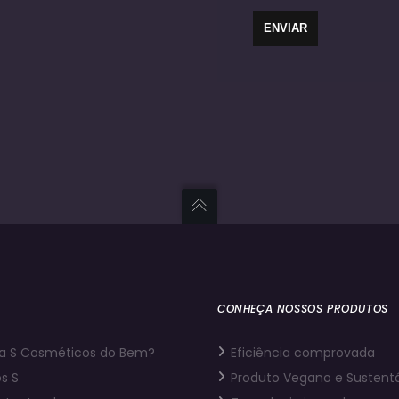
CONHEÇA NOSSOS PRODUTOS
a S Cosméticos do Bem?
Eficiência comprovada
s S
Produto Vegano e Sustent