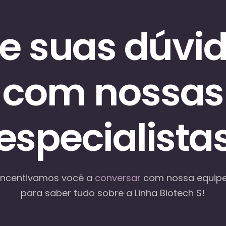
re suas dúvi
com nossas
especialista
Incentivamos você a
conversar
com nossa equip
para saber tudo sobre a Linha Biotech S!