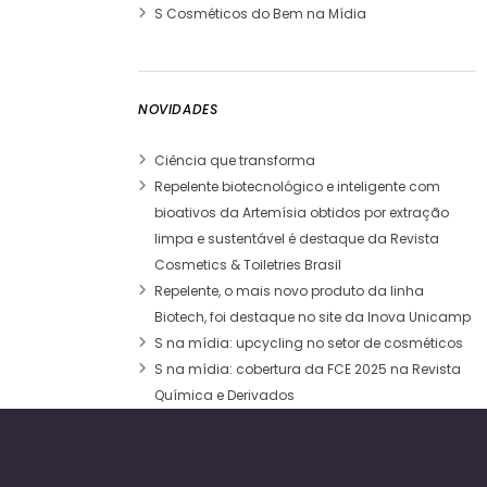
S Cosméticos do Bem na Mídia
NOVIDADES
Ciência que transforma
Repelente biotecnológico e inteligente com
bioativos da Artemísia obtidos por extração
limpa e sustentável é destaque da Revista
Cosmetics & Toiletries Brasil
Repelente, o mais novo produto da linha
Biotech, foi destaque no site da Inova Unicamp
S na mídia: upcycling no setor de cosméticos
S na mídia: cobertura da FCE 2025 na Revista
Química e Derivados