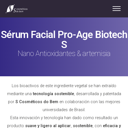
Sérum Facial Pro-Age Biotech
S
Nano Antioxidantes & artemisia
Los bioactivos de este ingrediente vegetal se han extraído
mediante una
tecnología sostenible
, desarrollada y patentada
por
S Cosméticos do Bem
en colaboración con las mejores
universidades de Brasil.
Esta innovación y tecnología han dado como resultado un
producto
suave y ligero al aplicar
,
sostenible
, con
eficacia y