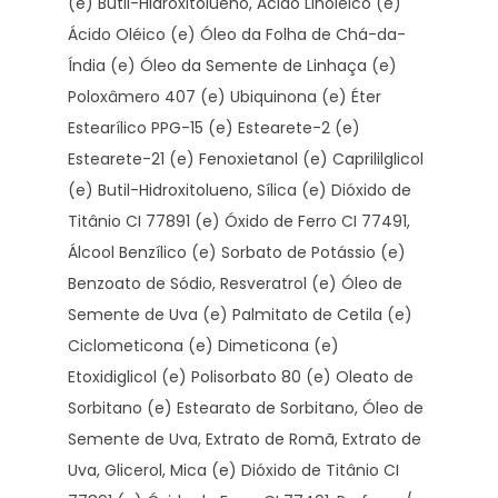
(e) Butil-Hidroxitolueno, Ácido Linoléico (e)
Ácido Oléico (e) Óleo da Folha de Chá-da-
Índia (e) Óleo da Semente de Linhaça (e)
Poloxâmero 407 (e) Ubiquinona (e) Éter
Estearílico PPG-15 (e) Estearete-2 (e)
Estearete-21 (e) Fenoxietanol (e) Caprililglicol
(e) Butil-Hidroxitolueno, Sílica (e) Dióxido de
Titânio CI 77891 (e) Óxido de Ferro CI 77491,
Álcool Benzílico (e) Sorbato de Potássio (e)
Benzoato de Sódio, Resveratrol (e) Óleo de
Semente de Uva (e) Palmitato de Cetila (e)
Ciclometicona (e) Dimeticona (e)
Etoxidiglicol (e) Polisorbato 80 (e) Oleato de
Sorbitano (e) Estearato de Sorbitano, Óleo de
Semente de Uva, Extrato de Romã, Extrato de
Uva, Glicerol, Mica (e) Dióxido de Titânio CI