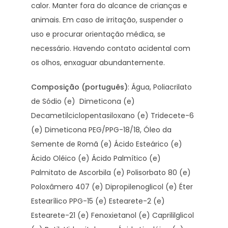
calor. Manter fora do alcance de crianças e
animais. Em caso de irritação, suspender o
uso e procurar orientação médica, se
necessário. Havendo contato acidental com
os olhos, enxaguar abundantemente.
Composição (português)
: Água, Poliacrilato
de Sódio (e)
Dimeticona (e)
Decametilciclopentasiloxano (e) Tridecete-6
(e) Dimeticona PEG/PPG-18/18,
Óleo da
Semente de Romã (e) Ácido Esteárico (e)
Ácido Oléico (e) Ácido Palmítico (e)
Palmitato de Ascorbila (e) Polisorbato 80 (e)
Poloxâmero 407 (e) Dipropilenoglicol (e) Éter
Estearílico PPG-15 (e) Estearete-2 (e)
Estearete-21 (e) Fenoxietanol (e) Caprililglicol