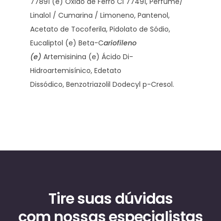
77891 (e) Óxido de Ferro CI 77491, Perfume/
Linalol / Cumarina / Limoneno, Pantenol,
Acetato de Tocoferila, Pidolato de Sódio,
Eucaliptol (e) Beta-C
ariofileno
(e)
Artemisinina (e) Ácido Di-
Hidroartemisínico, Edetato
Dissódico,
Benzotriazolil Dodecyl p-Cresol.
Tire suas dúvidas
com nossas especialistas