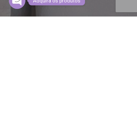
Adquira os produtos
OPEN CHATY
S Cosméticos Do Bem Na Mídia