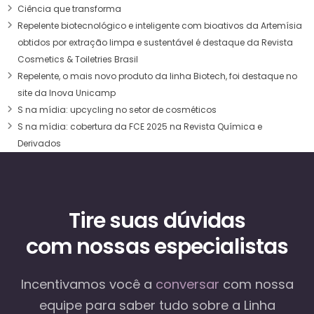
Ciência que transforma
Repelente biotecnológico e inteligente com bioativos da Artemísia
obtidos por extração limpa e sustentável é destaque da Revista
Cosmetics & Toiletries Brasil
Repelente, o mais novo produto da linha Biotech, foi destaque no
site da Inova Unicamp
S na mídia: upcycling no setor de cosméticos
S na mídia: cobertura da FCE 2025 na Revista Química e
Derivados
Tire suas dúvidas
com nossas especialistas
Incentivamos você a
conversar
com nossa
equipe
para saber tudo sobre a Linha