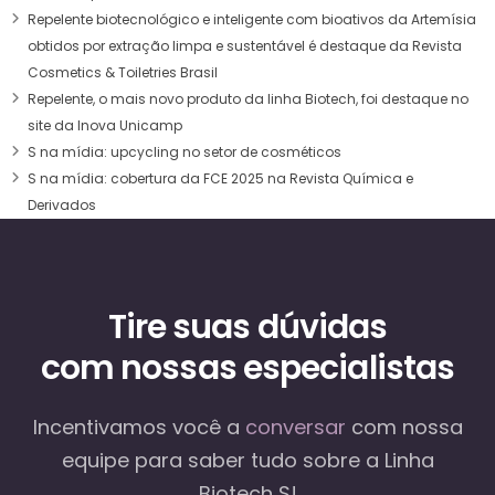
Repelente biotecnológico e inteligente com bioativos da Artemísia
obtidos por extração limpa e sustentável é destaque da Revista
Cosmetics & Toiletries Brasil
Repelente, o mais novo produto da linha Biotech, foi destaque no
site da Inova Unicamp
S na mídia: upcycling no setor de cosméticos
S na mídia: cobertura da FCE 2025 na Revista Química e
Derivados
Tire suas dúvidas
com nossas especialistas
Incentivamos você a
conversar
com nossa
equipe
para saber tudo sobre a Linha
Biotech S!