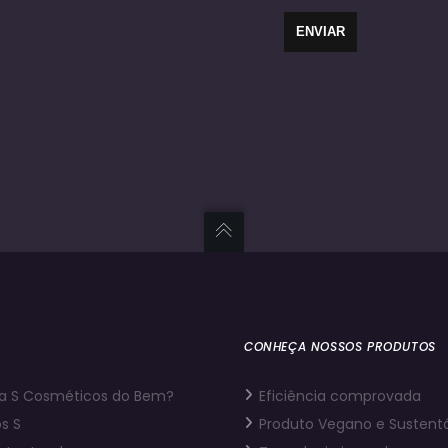
CONHEÇA NOSSOS PRODUTOS
a S Cosméticos do Bem?
Eficiência comprovada
s S
Produto Vegano e Sustent