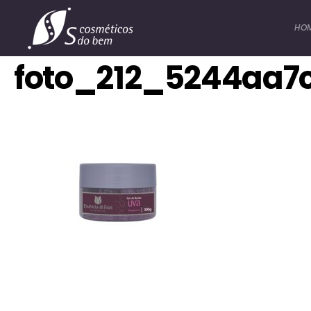
HO
foto_212_5244aa7