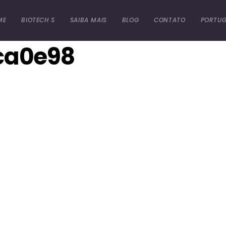
ME
BIOTECH S
SAIBA MAIS
BLOG
CONTATO
PORTUG
ca0e98