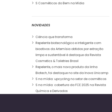
S Cosméticos do Bem na Mídia
NOVIDADES
Ciência que transforma
Repelente biotecnológico e inteligente com
bioativos da Artemísia obtidos por extração
limpa e sustentável é destaque da Revista
Cosmetics & Toiletries Brasil
Repelente, o mais novo produto da linha
Biotech, foi destaque no site da Inova Unicamp
S na mídia: upcycling no setor de cosméticos
S na mídia: cobertura da FCE 2025 na Revista
Química e Derivados