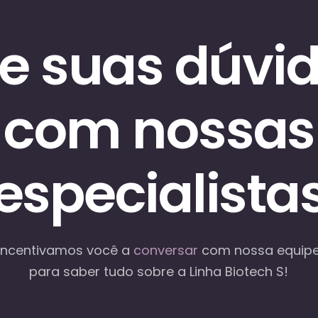
re suas dúvi
com nossas
especialista
Incentivamos você a
conversar
com nossa equip
para saber tudo sobre a Linha Biotech S!