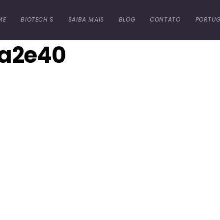
ME
BIOTECH S
SAIBA MAIS
BLOG
CONTATO
PORTUG
ba2e40