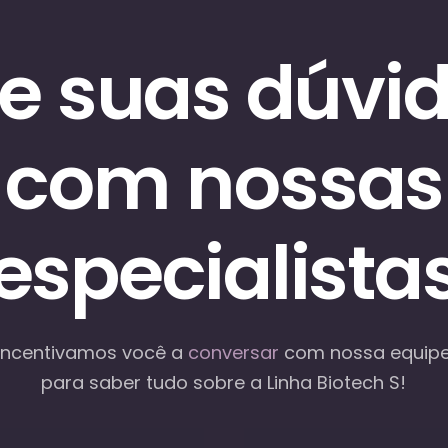
re suas dúvi
com nossas
especialista
Incentivamos você a
conversar
com nossa equip
para saber tudo sobre a Linha Biotech S!