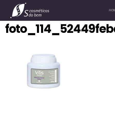
HO
foto_114_52449fe