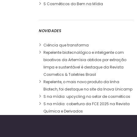
S Cosméticos do Bem na Mídia
NOVIDADES
Ciência que transforma
Repelente biotecnológico e inteligente com
bioativos da Artemísia obtidos por extração
limpa e sustentável é destaque da Revista
Cosmetics & Toiletries Brasil
Repelente, o mais novo produto da linha
Biotech, foi destaque no site da Inova Unicamp
S na mídia: upcycling no setor de cosméticos
S na mídia: cobertura da FCE 2025 na Revista
Química e Derivados