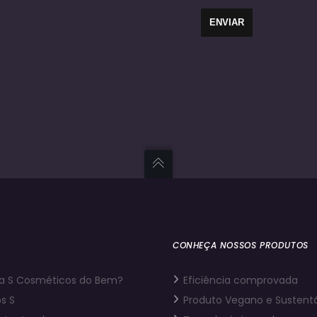
CONHEÇA NOSSOS PRODUTOS
a S Cosméticos do Bem?
Eficiência comprovada
s S
Produto Vegano e Sustent