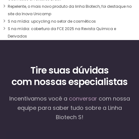
Repelente, o mais novo produto da linha Biotech, foi destaque no
site da Inova Unicamp
S na mídia: upcycling no setor de cosméticos
S na mídia: cobertura da FCE 2025 na Revista Química e
Derivados
Tire suas dúvidas
com nossas especialistas
Incentivamos você a
conversar
com nossa
equipe
para saber tudo sobre a Linha
Biotech S!