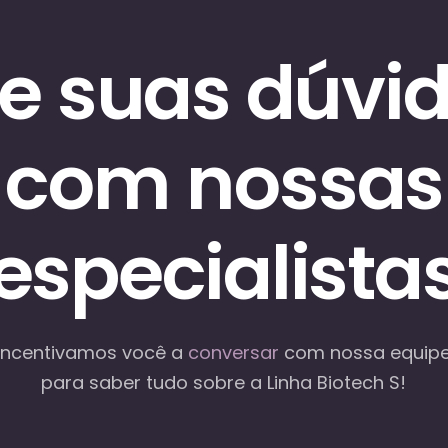
re suas dúvi
com nossas
especialista
Incentivamos você a
conversar
com nossa equip
para saber tudo sobre a Linha Biotech S!