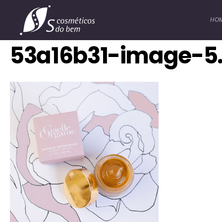
HO
53a16b31-image-5.