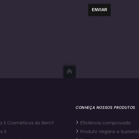
CONHEÇA NOSSOS PRODUTOS
a S Cosméticos do Bem?
Eficiência comprovada
s S
Produto Vegano e Sustent