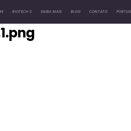
ME
BIOTECH S
SAIBA MAIS
BLOG
CONTATO
PORTUG
1.png