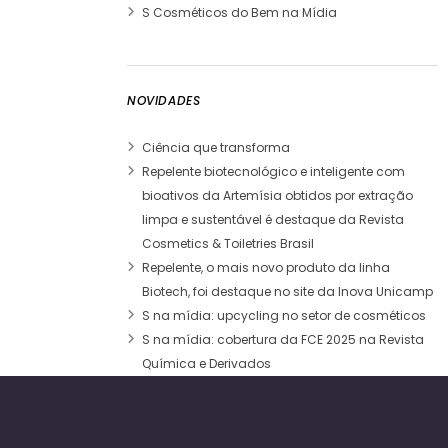
S Cosméticos do Bem na Mídia
NOVIDADES
Ciência que transforma
Repelente biotecnológico e inteligente com
bioativos da Artemísia obtidos por extração
limpa e sustentável é destaque da Revista
Cosmetics & Toiletries Brasil
Repelente, o mais novo produto da linha
Biotech, foi destaque no site da Inova Unicamp
S na mídia: upcycling no setor de cosméticos
S na mídia: cobertura da FCE 2025 na Revista
Química e Derivados