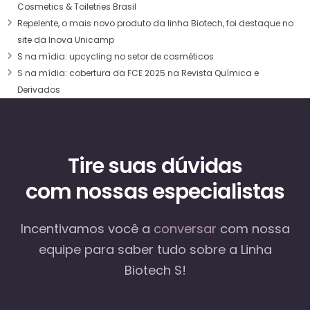
Cosmetics & Toiletries Brasil
Repelente, o mais novo produto da linha Biotech, foi destaque no
site da Inova Unicamp
S na mídia: upcycling no setor de cosméticos
S na mídia: cobertura da FCE 2025 na Revista Química e
Derivados
Tire suas dúvidas
com nossas especialistas
Incentivamos você a
conversar
com nossa
equipe
para saber tudo sobre a Linha
Biotech S!