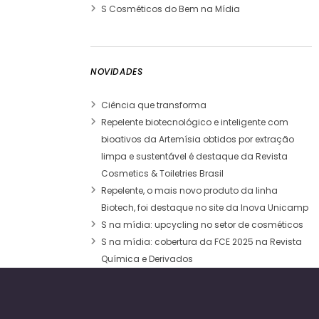
S Cosméticos do Bem na Mídia
NOVIDADES
Ciência que transforma
Repelente biotecnológico e inteligente com
bioativos da Artemísia obtidos por extração
limpa e sustentável é destaque da Revista
Cosmetics & Toiletries Brasil
Repelente, o mais novo produto da linha
Biotech, foi destaque no site da Inova Unicamp
S na mídia: upcycling no setor de cosméticos
S na mídia: cobertura da FCE 2025 na Revista
Química e Derivados