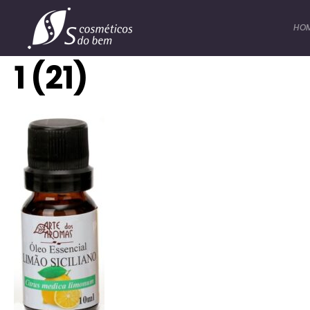
HO
1 (21)