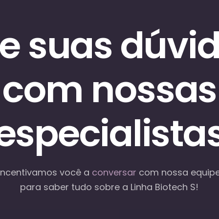
re suas dúvi
com nossas
especialista
Incentivamos você a
conversar
com nossa equip
para saber tudo sobre a Linha Biotech S!