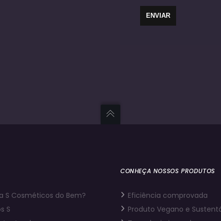
CONHEÇA NOSSOS PRODUTOS
a S Cosméticos do Bem?
Eficiência comprovada
s S
Produto Vegano e Sustent