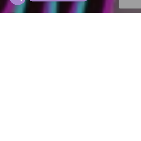
OPEN CHATY
Produtos
,
S Cosméticos Do Bem Na Mídia