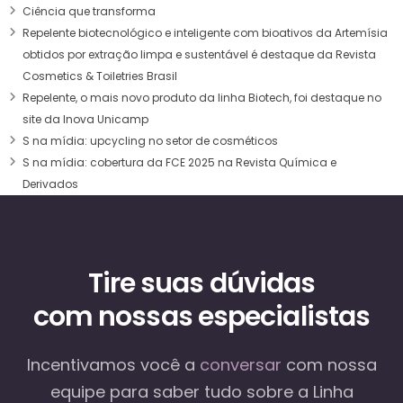
Ciência que transforma
Repelente biotecnológico e inteligente com bioativos da Artemísia
obtidos por extração limpa e sustentável é destaque da Revista
Cosmetics & Toiletries Brasil
Repelente, o mais novo produto da linha Biotech, foi destaque no
site da Inova Unicamp
S na mídia: upcycling no setor de cosméticos
S na mídia: cobertura da FCE 2025 na Revista Química e
Derivados
Tire suas dúvidas
com nossas especialistas
Incentivamos você a
conversar
com nossa
equipe
para saber tudo sobre a Linha