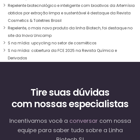
Repelente biotecnológico e inteligente com bioativos da Artemísia
obtidos por extração limpa e sustentável é destaque da Revista
Cosmetics & Toiletries Brasil
Repelente, o mais novo produto da linha Biotech, foi destaque no
site da Inova Unicamp
S na mídia: upcycling no setor de cosméticos
S na mídia: cobertura da FCE 2025 na Revista Química e
Derivados
Tire suas dúvidas
com nossas especialistas
Incentivamos você a
conversar
com nossa
equipe
para saber tudo sobre a Linha
Biotech S!