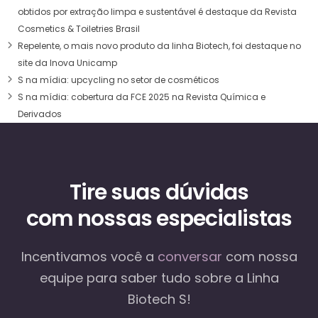
obtidos por extração limpa e sustentável é destaque da Revista
Cosmetics & Toiletries Brasil
Repelente, o mais novo produto da linha Biotech, foi destaque no
site da Inova Unicamp
S na mídia: upcycling no setor de cosméticos
S na mídia: cobertura da FCE 2025 na Revista Química e
Derivados
Tire suas dúvidas
com nossas especialistas
Incentivamos você a
conversar
com nossa
equipe
para saber tudo sobre a Linha
Biotech S!